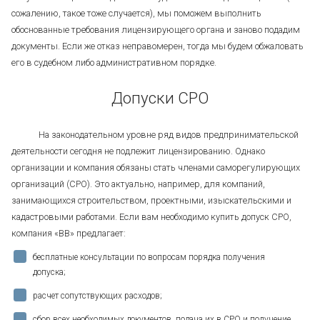
сожалению, такое тоже случается), мы поможем выполнить
обоснованные требования лицензирующего органа и заново подадим
документы. Если же отказ неправомерен, тогда мы будем обжаловать
его в судебном либо административном порядке.
Допуски СРО
На законодательном уровне ряд видов предпринимательской
деятельности сегодня не подлежит лицензированию. Однако
организации и компания обязаны стать членами саморегулирующих
организаций (СРО). Это актуально, например, для компаний,
занимающихся строительством, проектными, изыскательскими и
кадастровыми работами. Если вам необходимо купить допуск СРО,
компания «BB» предлагает:
бесплатные консультации по вопросам порядка получения
допуска;
расчет сопутствующих расходов;
сбор всех необходимых документов, подача их в СРО и получение